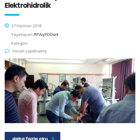
Elektrohidrolik
27 Haziran 2018
Yayınlayan:
RPAiyPDDw4
Kategori:
Yorum yapılmamış
daha fazla oku