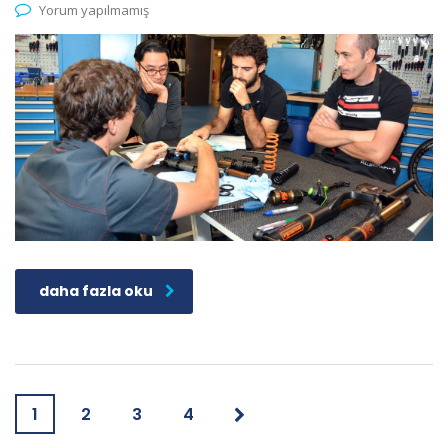
Yorum yapılmamış
daha fazla oku
1
2
3
4