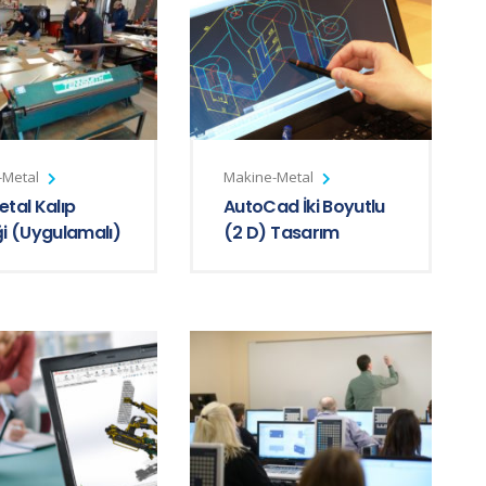
-Metal
Makine-Metal
tal Kalıp
AutoCad İki Boyutlu
ği (Uygulamalı)
(2 D) Tasarım