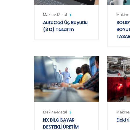
Makine-Metal
Makine
AutoCad Üç Boyutlu
SOLI
(3 D) Tasarım
BOYUT
TASAR
Makine-Metal
Makine
NX BİLGİSAYAR
Elektr
DESTEKLİ ÜRETİM