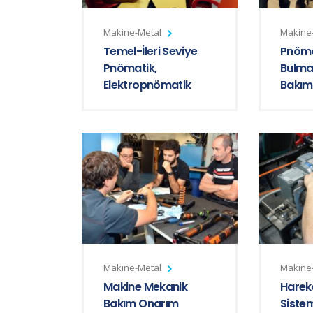
Makine-Metal
Makine
Temel-İleri Seviye
Pnöma
Pnömatik,
Bulma
Elektropnömatik
Bakım
Makine-Metal
Makine
Makine Mekanik
Hareke
Bakım Onarım
Sistem