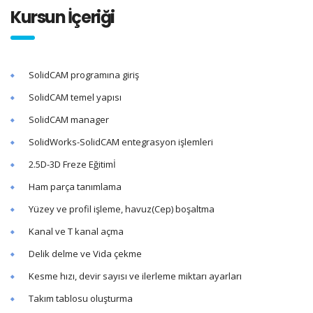
Kursun İçeriği
SolidCAM programına giriş
SolidCAM temel yapısı
SolidCAM manager
SolidWorks-SolidCAM entegrasyon işlemleri
2.5D-3D Freze Eğitimİ
Ham parça tanımlama
Yüzey ve profil işleme, havuz(Cep) boşaltma
Kanal ve T kanal açma
Delik delme ve Vida çekme
Kesme hızı, devir sayısı ve ilerleme miktarı ayarları
Takım tablosu oluşturma