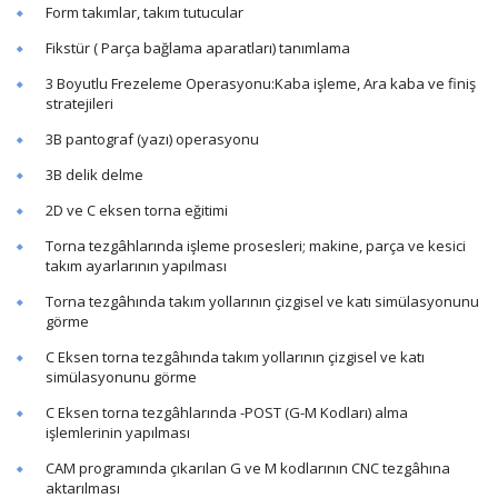
Form takımlar, takım tutucular
Fikstür ( Parça bağlama aparatları) tanımlama
3 Boyutlu Frezeleme Operasyonu:Kaba işleme, Ara kaba ve finiş
stratejileri
3B pantograf (yazı) operasyonu
3B delik delme
2D ve C eksen torna eğitimi
Torna tezgâhlarında işleme prosesleri; makine, parça ve kesici
takım ayarlarının yapılması
Torna tezgâhında takım yollarının çizgisel ve katı simülasyonunu
görme
C Eksen torna tezgâhında takım yollarının çizgisel ve katı
simülasyonunu görme
C Eksen torna tezgâhlarında -POST (G-M Kodları) alma
işlemlerinin yapılması
CAM programında çıkarılan G ve M kodlarının CNC tezgâhına
aktarılması