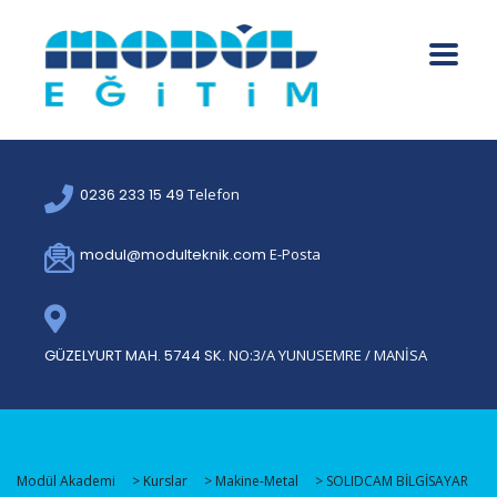
0236 233 15 49
Telefon
modul@modulteknik.com
E-Posta
GÜZELYURT MAH. 5744 SK.
NO:3/A YUNUSEMRE / MANİSA
Modül Akademi
>
Kurslar
>
Makine-Metal
>
SOLIDCAM BİLGİSAYAR